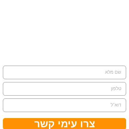
ת.ד 7642 קדימה צורן , 4282300
טלפון:
074-7945353‬‏
דוא"ל:
eran@cleanflow.co.il
צרו עימי קשר