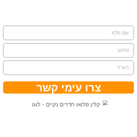
דוא"ל:
eran@cleanflow.co.il
צרו עימי קשר
⇒ מפת אתר
|
הצהרת נגישות ⇐