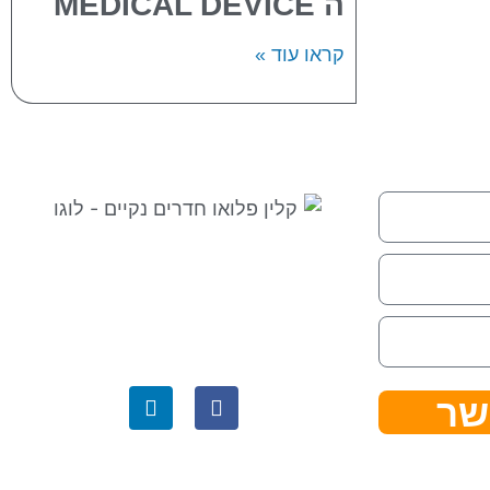
ה MEDICAL DEVICE
קראו עוד »
⇒ מפת אתר
|
הצהרת נגישות ⇐
קלין פלואו בגוגל לעסק שלי ⇐
שר