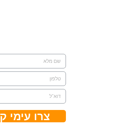
רת קשר
ת למשלוח דואר:
ת.ד 7642 קדימה צורן ,
428
ן:
074-7945‏
צרו עימי ק
ל:
eran@cleanflow.c