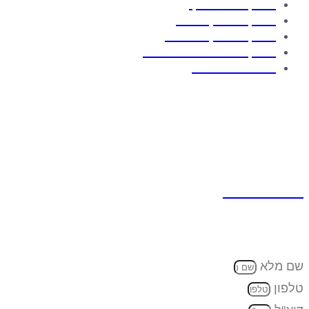
בדיקת חדר נקי
בדיקת מנדף כימי
בדיקת מנדף ביולוגי
בדיקת יחידה למינארית
חיטוי במי חמצן
יצירת קשר
כתובת למשלוח דואר:
ת.ד 7642 קדימה צורן , 4282300
טלפון:
074-7945353‬‏
דוא"ל:
eran@cleanflow.co.il
שם מלא
טלפון