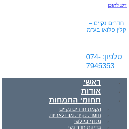
דלג לתוכן
חדרים נקיים –
קלין פלואו בע"מ
טלפון: 074-
7945353‬‏
ראשי
אודות
תחומי התמחות
הקמת חדרים נקיים
חופות נקיות מודולאריות
מנדף ביולוגי
בדיקת חדר נקי