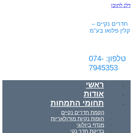
דלג לתוכן
חדרים נקיים –
קלין פלואו בע"מ
טלפון: 074-
7945353‬‏
ראשי
אודות
תחומי התמחות
הקמת חדרים נקיים
חופות נקיות מודולאריות
מנדף ביולוגי
בדיקת חדר נקי