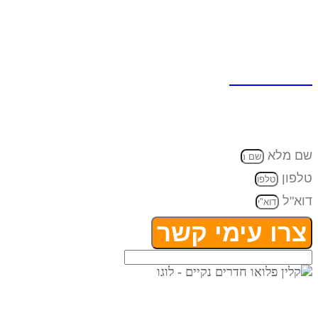
כתובת למשלוח דואר:
ת.ד 7642 קדימה צורן , 4282300
טלפון:
074-7945353‬‏
דוא"ל:
eran@cleanflow.co.il
שם מלא
טלפון
דוא"ל
צרו עימי קשר
⇒ מפת אתר
|
הצהרת נגישות ⇐