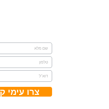
רת קשר
ת למשלוח דואר:
ת.ד 7642 קדימה צורן ,
428
ן:
074-7945‏
צרו עימי ק
ל:
eran@cleanflow.c