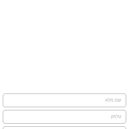
חיטוי במי חמצן
יצירת קשר
כתובת למשלוח דואר:
ת.ד 7642 קדימה צורן , 4282300
טלפון:
074-7945353‬‏
דוא"ל:
eran@cleanflow.co.il