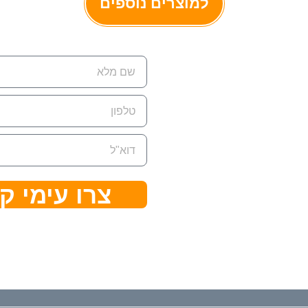
למוצרים נוספים
רת קשר
ת למשלוח דואר:
ת.ד 7642 קדימה צורן ,
428
ן:
074-7945‏
צרו עימי ק
ל:
eran@cleanflow.c