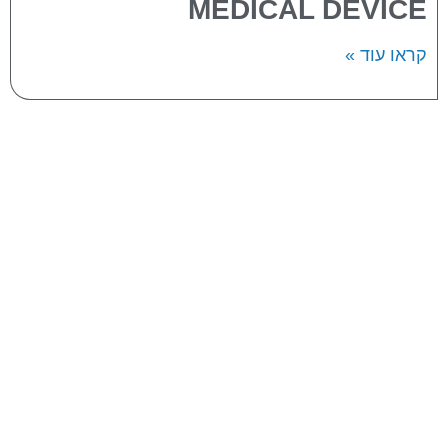
MEDICAL DEVICE
קראו עוד »
אודות החברה
תחומי התמחות
פרויקטים
מוצרים
מאמרים
צור קשר
בניית חדר נקי
חופות נקיות מודולראיות