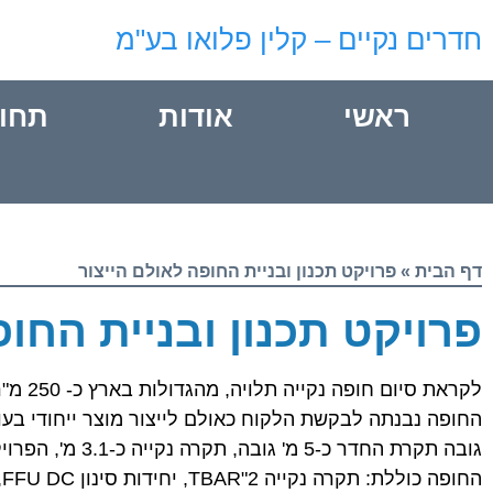
חדרים נקיים – קלין פלואו בע"מ
ראשי
אודות
תחו
דף הבית
»
פרויקט תכנון ובניית החופה לאולם הייצור
פרויקט תכנון ובניית החו
לקראת סיום חופה נקייה תלויה, מהגדולות בארץ כ- 250 מ"ר, לרמת ניקיון ISO 8 עפ"י תקן ISO 14644.
החופה נבנתה לבקשת הלקוח כאולם לייצור מוצר ייחודי בעו
גובה תקרת החדר כ-5 מ' גובה, תקרה נקייה כ-3.1 מ', הפרויקט כלל: תכנון, פיקוח, בינוי והסמכה.