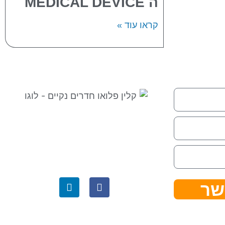
ה MEDICAL DEVICE
קראו עוד »
⇒ מפת אתר
|
הצהרת נגישות ⇐
קלין פלואו בגוגל לעסק שלי ⇐
שר