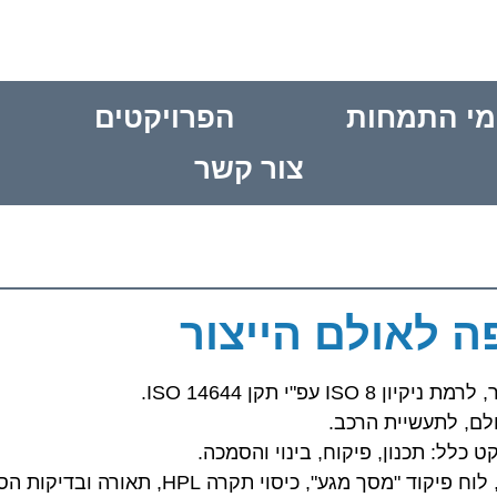
מי התמחות
הפרויקטים
צור קשר
פה לאולם הייצור
לם, לתעשיית הרכב.
החופה כוללת: תקרה נקייה 2"TBAR, יחידות סינון FFU DC, לוח פיקוד "מסך מגע", כיסוי תקרה L