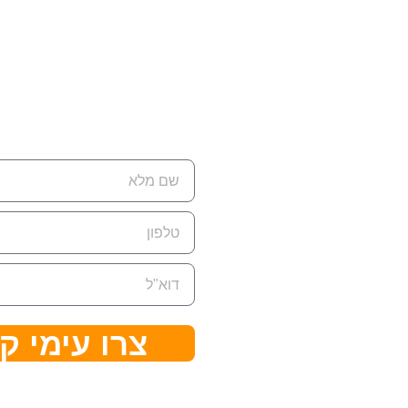
רת קשר
ת למשלוח דואר:
ת.ד 7642 קדימה צורן ,
428
ן:
074-7945‏
צרו עימי ק
ל:
eran@cleanflow.c