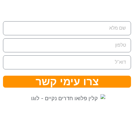
eran@cleanflow.co.il
צרו עימי קשר
⇒ מפת אתר
|
הצהרת נגישות ⇐
קלין פלואו בגוגל לעסק שלי ⇐