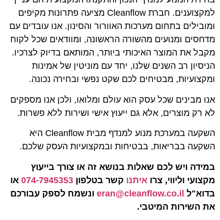
למקצוענים. חברת Cleanflow מציעה פתרונות מקיפים
ומובילים בתחום מערכות האוורור והסינון. אנו עובדים עם
מדחסים ומנועים מהשורה הראשונה, ומוודאים שכל לקוח
מקבל את המוצר האיכותי ביותר, המותאם בדיוק לצרכיו.
הניסיון רב השנים שלנו, יחד עם מוניטין של אמינות
ומקצועיות, מבטיחים לכם שקט נפשי ובחירה נכונה.
אנו מבינים שכל עסק הוא עולם ומלואו, ולכן אנו מספקים
לא רק מוצרים, אלא גם ייעוץ אישי ושירות ללא פשרות.
השקעה במערכת מנוע למנדף מבית Cleanflow היא
השקעה בבריאות, בבטיחות ובמקצועיות העסק שלכם.
במידה ויש לכם שאלות בנושא זה או צורך בייעוץ
מקצועי וליווי, צרו
איתנו
קשר בטלפון
074-7945353
‏ או
בדוא"ל
eran@cleanflow.co.il
ונשמח לספק עבורכם
את השירות המיטבי.