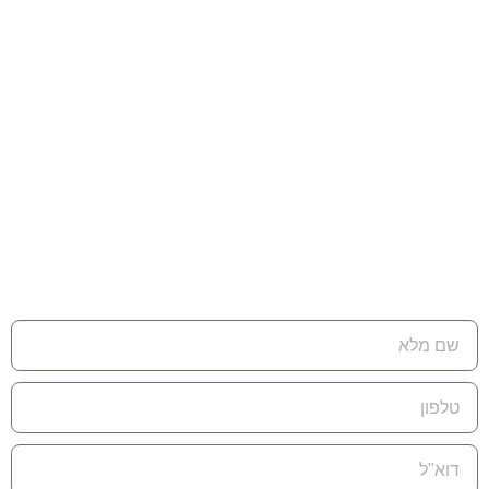
יצירת קשר
כתובת למשלוח דואר:
ת.ד 7642 קדימה צורן , 4282300
טלפון:
074-7945353‬‏
דוא"ל:
eran@cleanflow.co.il