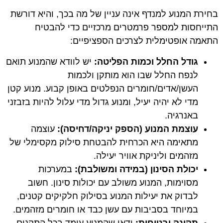
בחירת המנוע למנדף אינה עניין של מה בכך, והיא דורשת
התייחסות למספר פרמטרים מרכזיים כדי להבטיח
התאמה אופטימלית לצרכים הספציפיים:
גודל החלל וכמות הפליטה:
יש לוודא שהמנוע תואם
לנפח החלל שבו הוא מותקן ולכמות
העשן/אדים/חומרים הנפלטים באופן קבוע. מנוע קטן
מדי לא יהיה יעיל, ומנוע גדול מדי עלול להיות בזבזני
באנרגיה.
עוצמת המנוע (הספק יניקה/דחיסה):
עוצמה
מתאימה היא הכרחית להבטחת סילוק מקסימלי של
מזהמים וליניקת אוויר יעילה.
יכולת הסינון (במידה ומשולבת):
במערכות
מסוימות, המנוע משולב עם יכולות סינון. חשוב
לבדוק את יעילות המנוע בסילוק חלקיקים קטנים,
במיוחד בסביבות עם עשן כבד או חומרים מזהמים.
תקינה ובטיחות:
ודאו שהמנוע עומד בכל התקנים