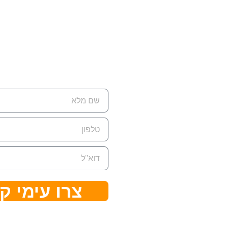
רת קשר
ת למשלוח דואר:
ת.ד 7642 קדימה צורן ,
428
ן:
074-7945‏
צרו עימי ק
ל:
eran@cleanflow.c