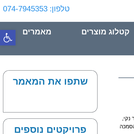
טלפון: 074-7945353‬‏
פתח סרגל
קטלוג מוצרים
מאמרים
שתפו את המאמר
ים לחדר נקי,
מרים במידות 60/60/60 ס"מ, כולל הסמכה
פרויקטים נוספים