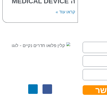
ה MEDICAL DEVICE
קראו עוד »
⇒ מפת אתר
|
הצהרת נגישות ⇐
קלין פלואו בגוגל לעסק שלי ⇐
שר