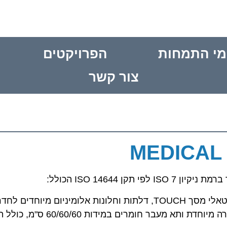
מי התמחות
הפרויקטים
צור קשר
תקרה נקיה 2"TBAR, יחידות סינון FFU DC, לוח פיקוד דיגיטאלי מסך TOUCH, דלתות וחלונות אלומיניום מיוחד
רצפת PVC אנטיסטאטית כולל "רולקות" בהיקף החדר, תאורה מיוחדת ותא מעבר חו