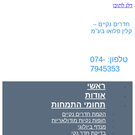
דלג לתוכן
חדרים נקיים –
קלין פלואו בע"מ
טלפון: 074-
7945353‬‏
ראשי
אודות
תחומי התמחות
הקמת חדרים נקיים
חופות נקיות מודולאריות
מנדף ביולוגי
בדיקת חדר נקי