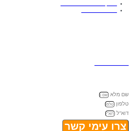
בדיקת יחידה למינארית
חיטוי במי חמצן
יצירת קשר
כתובת למשלוח דואר:
ת.ד 7642 קדימה צורן , 4282300
טלפון:
074-7945353‬‏
דוא"ל:
eran@cleanflow.co.il
שם מלא
טלפון
דוא"ל
צרו עימי קשר