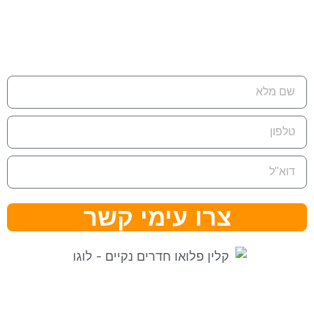
דוא"ל:
eran@cleanflow.co.il
צרו עימי קשר
⇒ מפת אתר
|
הצהרת נגישות ⇐