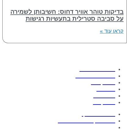
בדיקות טוהר אוויר דחוס: חשיבותן לשמירה
על סביבה סטרילית בתעשיות רגישות
קראו עוד »
אודות החברה
תחומי התמחות
פרויקטים
מוצרים
מאמרים
צור קשר
בניית חדר נקי
חופות נקיות מודולראיות
מנדף ביולוגי