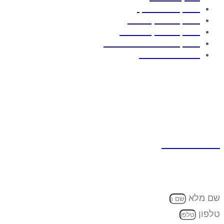
בדיקת חדר נקי
בדיקת מנדף כימי
בדיקת מנדף ביולוגי
בדיקת יחידה למינארית
חיטוי במי חמצן
יצירת קשר
כתובת למשלוח דואר:
ת.ד 7642 קדימה צורן , 4282300
טלפון:
074-7945353‬‏
דוא"ל:
eran@cleanflow.co.il
שם מלא
טלפון