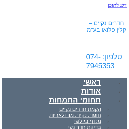
דלג לתוכן
חדרים נקיים –
קלין פלואו בע"מ
טלפון: 074-
7945353‬‏
ראשי
אודות
תחומי התמחות
הקמת חדרים נקיים
חופות נקיות מודולאריות
מנדף ביולוגי
בדיקת חדר נקי